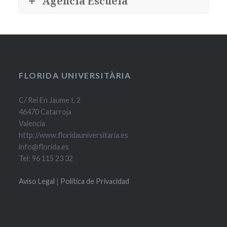
Agencia Escuela
FLORIDA UNIVERSITÀRIA
C/ Rei En Jaume I, 2
46470 Catarroja
Valencia
http://www.floridauniversitaria.es
info@florida.es
Tel: 96 115 23 32
Aviso Legal
|
Política de Privacidad