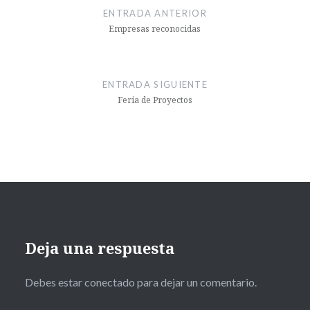
de
ENTRADA ANTERIOR
entradas
Empresas reconocidas
ENTRADA SIGUIENTE
Feria de Proyectos
Deja una respuesta
Debes estar conectado para dejar un comentario.