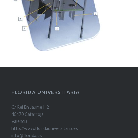
FLORIDA UNIVERSITÀRIA
C/ Rei En Jaume I, 2
46470 Catarroja
Valencia
http://www.floridauniversitaria.es
info@florida.es